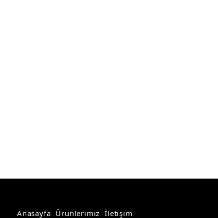
Koltuk Takımları
Makam Koltukları
Misafir Koltukları
Anasayfa
Ürünlerimiz
İletişim