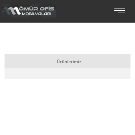
Ürünlerimiz
Bankolar
Koltuklu Makam Setleri
Makam Takımları
Toplantı Masaları
Oturma Grupları