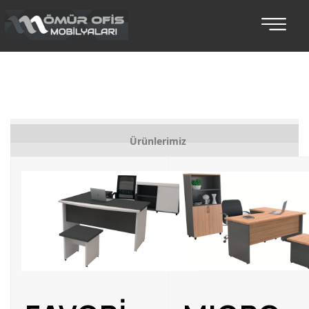
Bankolar
Ürünlerimiz
Koltuklu Makam Setleri
Makam Takımları
Toplantı Masaları
Oturma Grupları
Koltuk Takımları
Makam Koltukları