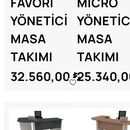
FAVORİ
MICRO
Misafir Koltukları
YÖNETİCİ
YÖNETİC
MASA
MASA
TAKIMI
TAKIMI
32.560,00
₺
25.340,0