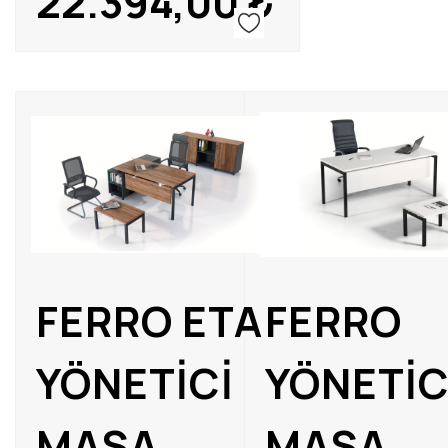
22.394,00
₺
FERRO ETA
FERRO
YÖNETİCİ
YÖNETİC
MASA
MASA