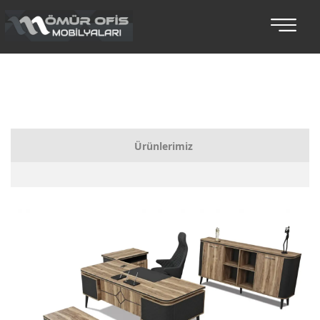
Ürünlerimiz
Bankolar
Koltuklu Makam Setleri
Makam Takımları
Toplantı Masaları
Oturma Grupları