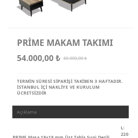
Koltuk Takımları
Makam Koltukları
Misafir Koltukları
PRİME MAKAM TAKIMI
54.000,00
₺
60.000,00
₺
TERMİN SÜRESİ SİPARİŞİ TAKİBEN 3 HAFTADIR.
İSTANBUL İÇİ NAKLİYE VE KURULUM
ÜCRETSİZDİR
Açıklama
L:
220
PRIME Masa 18+18 mm Üst Tabla Suni Derili