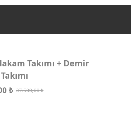
akam Takımı + Demir
 Takımı
00
₺
37.500,00
₺