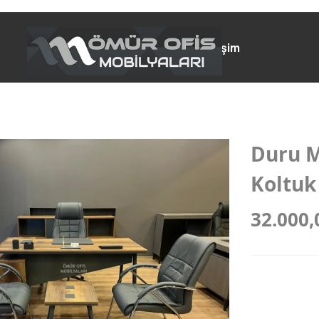
Anasayfa
Ürünlerimiz
İletişim
Duru M
Koltuk
32.000,