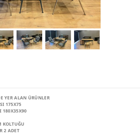
DE YER ALAN ÜRÜNLER
I 175X75
I 180X35X90
M KOLTUĞU
R 2 ADET