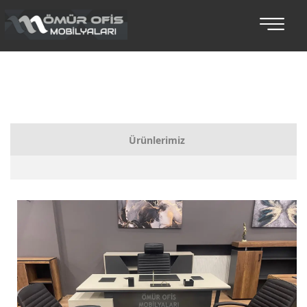
Ürünlerimiz
Bankolar
Koltuklu Makam Setleri
Makam Takımları
Toplantı Masaları
Oturma Grupları