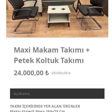
Koltuk Takımları
Makam Koltukları
Misafir Koltukları
Maxi Makam Takımı +
Petek Koltuk Takımı
24.000,00
₺
28.000,00
₺
Açıklama
TAKIM İÇERİSİNDE YER ALAN ÜRÜNLER
Maksi Etajerli Masa 160x75 Cm