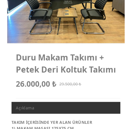
Koltuk Takımları
Makam Koltukları
Misafir Koltukları
Duru Makam Takımı +
Petek Deri Koltuk Takımı
26.000,00
₺
29.500,00
₺
Açıklama
TAKIM İÇERİSİNDE YER ALAN ÜRÜNLER
1) MAKAM MASASI 175X75 CM