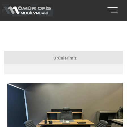
Ürünlerimiz
Bankolar
Koltuklu Makam Setleri
Makam Takımları
Toplantı Masaları
Oturma Grupları