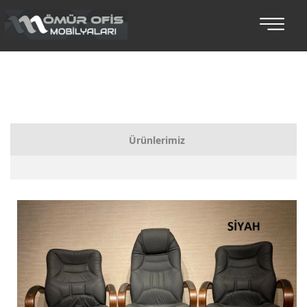
Ürünlerimiz
Bankolar
Koltuklu Makam Setleri
Makam Takımları
Toplantı Masaları
Oturma Grupları