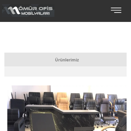
Ürünlerimiz
Bankolar
Koltuklu Makam Setleri
Makam Takımları
Toplantı Masaları
Oturma Grupları