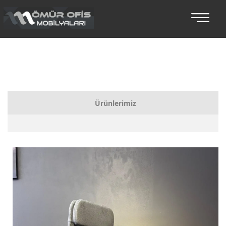
Ürünlerimiz
Bankolar
Koltuklu Makam Setleri
Makam Takımları
Toplantı Masaları
Oturma Grupları