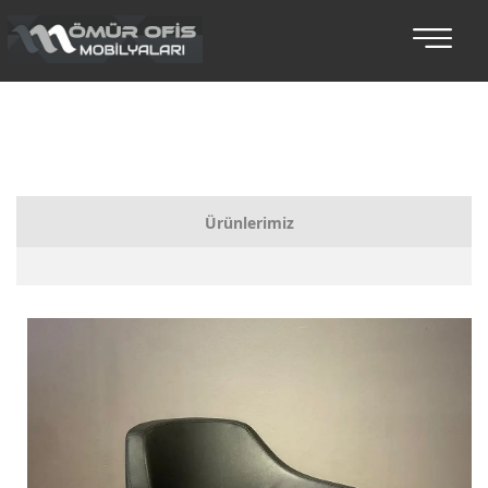
Ürünlerimiz
Bankolar
Koltuklu Makam Setleri
Makam Takımları
Toplantı Masaları
Oturma Grupları