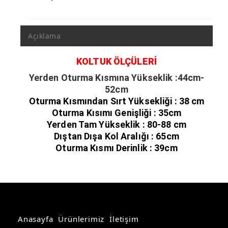
Açıklama
KOLTUK ÖLÇÜLERİ
Yerden Oturma Kısmına Yükseklik :44cm-
52cm
Oturma Kısmından Sırt Yüksekliği : 38 cm
Oturma Kısımı Genişliği : 35cm
Yerden Tam Yükseklik : 80-88 cm
Dıştan Dışa Kol Aralığı : 65cm
Oturma Kısmı Derinlik : 39cm
Anasayfa
Ürünlerimiz
İletişim