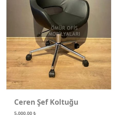
Koltuk Takımları
Makam Koltukları
Misafir Koltukları
Ceren Şef Koltuğu
5.000,00
₺