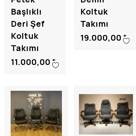
Misafir Koltukları
Başlıklı
Koltuk
Deri Şef
Takımı
Koltuk
19.000,00
₺
Takımı
11.000,00
₺